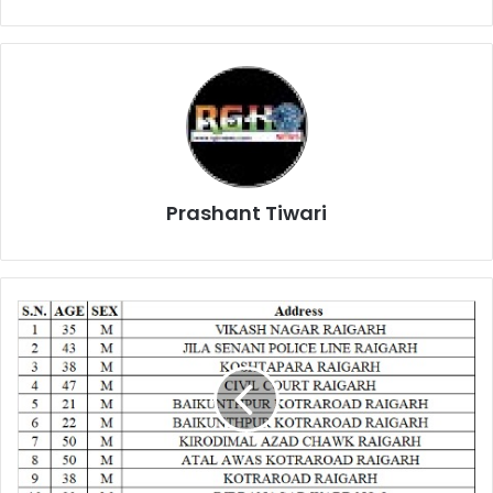
Prashant Tiwari
RGHNEWS
ब्रेकिंग
:-
खैरपुर
सहित
आज
रायगढ़
जिले