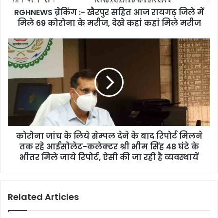
में
RGHNEWS ब्रेकिंग :- खैरपुर सहित आज रायगढ़ जिले में
मिले
69
मिले 69 कोरोना के मरीज, देखे कहां कहां मिले मरीज
कोरोना
के
कोरोना
मरीज,
जांच
देखे
के
कहां
लिये
कहां
सेम्पल
मिले
देने
मरीज
के
बाद
रिपोर्ट
कोरोना जांच के लिये सेम्पल देने के बाद रिपोर्ट मिलने
मिलने
तक
तक रहे आईसोलेट-कलेक्टर श्री भीम सिंह 48 घंटे के
रहे
भीतर मिले जाये रिपोर्ट, ऐसी की जा रही है व्यवस्थायें
आईसोलेट-
कलेक्टर
श्री
Related Articles
भीम
सिंह
48