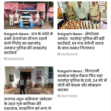
घंटे
के
भीतर
मिले
जाये
रिपोर्ट,
Raigarh News : रात के अंधेरे में
Raigarh News : ऑपरेशन
ऐसी
ट्रकों-ट्रेलरों का डीजल उड़ाने
आघात : घरघोड़ा पुलिस की बड़ी
की
वाले गिरोह का भंडाफोड़,
कार्रवाई, 69 पाव अंग्रेजी शराब
जा
तमनार पुलिस की ताबड़तोड़
के साथ तस्कर गिरफ्तार
रही
कार्रवाई
05/08/2026
है
06/08/2026
व्यवस्थायें
Raigarh News : निगरानी
बदमाश महेश पैंकरा फिर चढ़ा
घरघोड़ा पुलिस के हत्थे, 24 घंटे में
चोरी की बाइक और मोबाइल
बरामद
25/07/2026
रायगढ़ न्यूज़ अभियान ‘संवेदना’
के तहत गुम बालिका की
दस्तयाब, नाबालिग को भगा ले