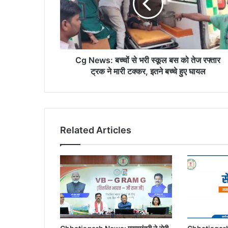
भरी
स्कूल
बस
को
तेज
रफ्तार
Cg News: बच्चों से भरी स्कूल बस को तेज रफ्तार
ट्रक
ट्रक ने मारी टक्कर, इतने बच्चे हुए घायल
ने
मारी
टक्कर,
इतने
बच्चे
Related Articles
हुए
घायल