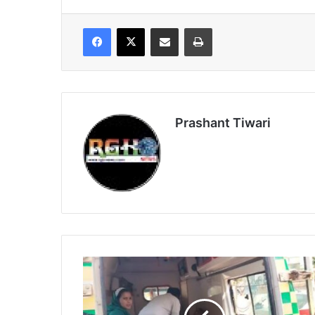
Facebook
X
Share via Email
Print
Prashant Tiwari
Cg
News:
बच्चों
से