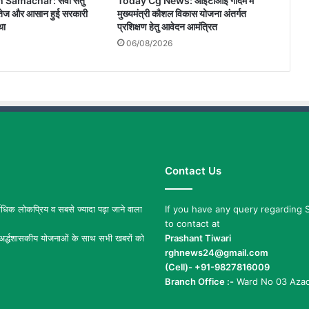
Today Cg News: आईटीआई गीदम में
Samachar: सेवा सेतु
मुख्यमंत्री कौशल विकास योजना अंतर्गत
ी, तेज और आसान हुई सरकारी
प्रशिक्षण हेतु आवेदन आमंत्रित
था
06/08/2026
Contact Us
िक लोकप्रिय व सबसे ज्यादा पढ़ा जाने वाला
If you have any query regarding S
to contact at
र्द्धशासकीय योजनाओं के साथ सभी खबरों को
Prashant Tiwari
rghnews24@gmail.com
(Cell)- +91-9827816009
Branch Office :-
Ward No 03 Azad 