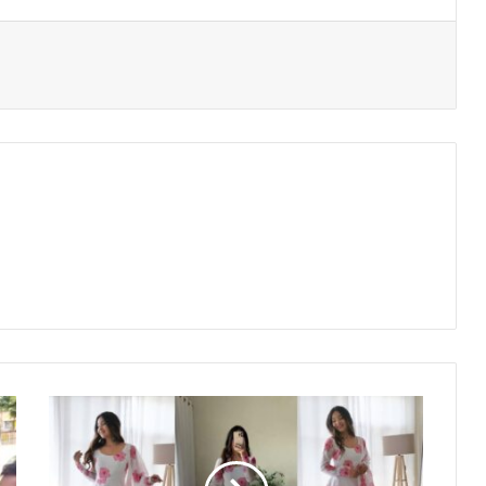
अनारकली
सूट
के
न्यू