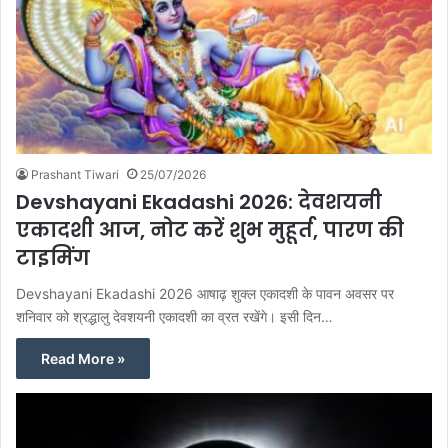
Prashant Tiwari
25/07/2026
Devshayani Ekadashi 2026: देवशयनी
एकादशी आज, नोट करें शुभ मुहूर्त, पारण की
टाइमिंग
Devshayani Ekadashi 2026 आषाढ़ शुक्ल एकादशी के पावन अवसर पर
शनिवार को श्रद्धालु देवशयनी एकादशी का व्रत रखेंगे। इसी दिन…
Read More »