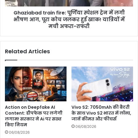
के
भीषण
शव
Ghaziabad train fire: पूर्णिया स्पेशल ट्रेन में लगी
आग,
क्या
पूरा
भीषण आग, पूरा कोच जलकर हुई खाक! यात्रियों में
कहते
कोच
मची अफरा-तफरी
हैं
जलकर
SP
हुई
साहब
खाक!
देख
Related Articles
यात्रियों
पूरी
में
वीडियो
मची
अफरा-
तफरी
Action on Deepfake AI
Vivo S2: 7050mAh की बैटरी
Content: डीपफेक पर लगेगी
के साथ Vivo S2 भारत में लॉन्च,
लगाम! सरकार ने Ai पर सख्त
जानें कीमत और फीचर्स
किए नियम
06/08/2026
06/08/2026