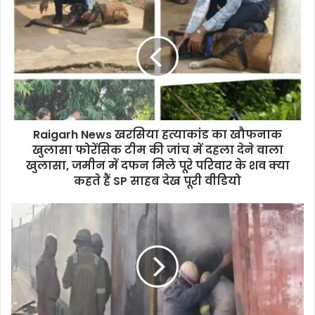
Raigarh
News
खरसिया
हत्याकांड
का
खौफनाक
खुलासा
फोरेंसिक
टीम
Raigarh News खरसिया हत्याकांड का खौफनाक
की
जांच
खुलासा फोरेंसिक टीम की जांच में दहला देने वाला
में
खुलासा, जमीन में दफन मिले पूरे परिवार के शव क्या
दहला
कहते हैं SP साहब देख पूरी वीडियो
देने
वाला
Ghaziabad
खुलासा,
train
जमीन
fire:
में
पूर्णिया
दफन
स्पेशल
मिले
ट्रेन
पूरे
में
परिवार
लगी