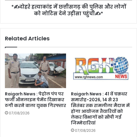
*✍️दोहरे हत्याकांड में छत्तीसगढ़ की पुलिस और लोगों
लोगों
को
को नोटिस देने उड़ीसा पहुंची✍️*
नोटिस
देने
उड़ीसा
Related Articles
पहुंची
✍️
*
Raigarh News : पेट्रोल पंप पर
Raigarh News : 41 वें चक्रधर
फर्जी ऑनलाइन पेमेंट दिखाकर
समारोह-2026, 14 से 23
ठगी करने वाला युवक गिरफ्तार
सितंबर तक रामलीला मैदान में
होगा आयोजन तैयारियों को
07/08/2026
लेकर विभागों को सौंपी गई
जिम्मेदारियां
07/08/2026