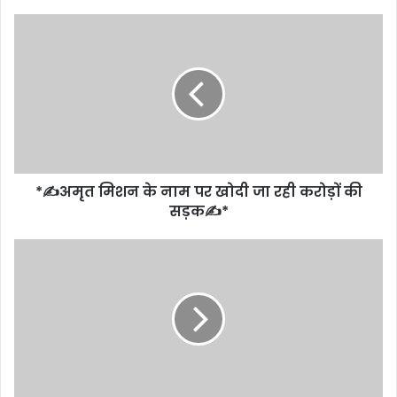
*
✍️
अमृत
मिशन
के
नाम
पर
खोदी
जा
*✍️अमृत मिशन के नाम पर खोदी जा रही करोड़ों की
रही
करोड़ों
सड़क✍️*
की
सड़क
*
✍️
✍️
*
दोहरे
हत्याकांड
में
छत्तीसगढ़
की
पुलिस
और