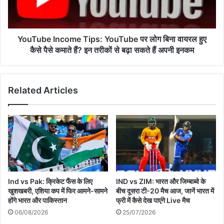
शेयर्स
बिना
टूटे...
वायरल
हुए
कैसे
YouTube Income Tips: YouTube पर लोग बिना वायरल हुए
पैसे
कैसे पैसे कमाते हैं? इन तरीकों से बढ़ा सकते हैं अपनी इनकम
कमाते
हैं?
इन
Related Articles
तरीकों
से
बढ़ा
सकते
हैं
अपनी
इनकम
Ind vs Pak: क्रिकेट फैंस के लिए
IND vs ZIM: भारत और जिम्बाब्वे के
खुशखबरी, एशिया कप में फिर आमने-सामने
बीच दूसरा टी-20 मैच आज, जानें भारत में
होंगे भारत और पाकिस्तान
फ्री में कैसे देख पाएंगे Live मैच
06/08/2026
25/07/2026