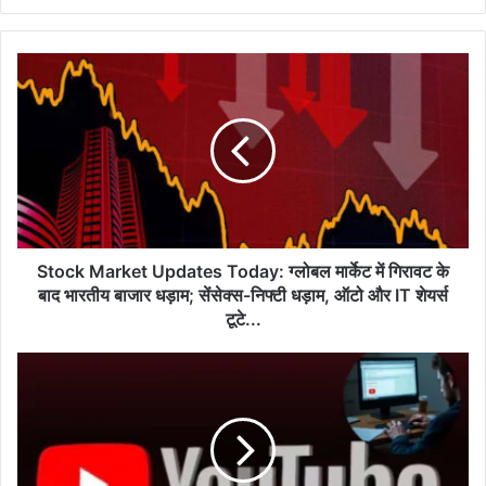
Stock
Market
Updates
Today:
ग्लोबल
मार्केट
में
गिरावट
के
बाद
Stock Market Updates Today: ग्लोबल मार्केट में गिरावट के
भारतीय
बाद भारतीय बाजार धड़ाम; सेंसेक्स-निफ्टी धड़ाम, ऑटो और IT शेयर्स
बाजार
टूटे...
धड़ाम;
सेंसेक्स-
YouTube
निफ्टी
Income
धड़ाम,
Tips:
ऑटो
YouTube
और
पर
IT
लोग