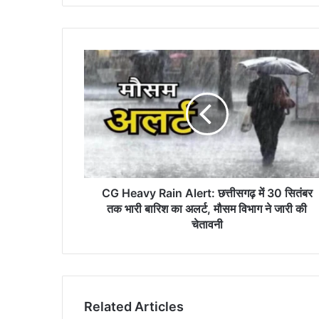
CG
Heavy
Rain
Alert:
छत्तीसगढ़
में
30
सितंबर
तक
भारी
CG Heavy Rain Alert: छत्तीसगढ़ में 30 सितंबर
बारिश
तक भारी बारिश का अलर्ट, मौसम विभाग ने जारी की
का
चेतावनी
अलर्ट,
मौसम
विभाग
ने
जारी
Related Articles
की