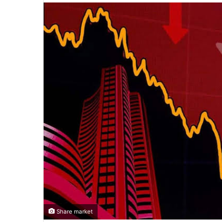
email
Share market