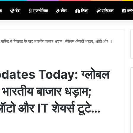
ढ़
देश
राजनीतिक
खेल
शिक्षा
राशिफल
मनो
ट में गिरावट के बाद भारतीय बाजार धड़ाम; सेंसेक्स-निफ्टी धड़ाम, ऑटो और IT
ates Today: ग्लोबल
ाद भारतीय बाजार धड़ाम;
 ऑटो और IT शेयर्स टूटे…