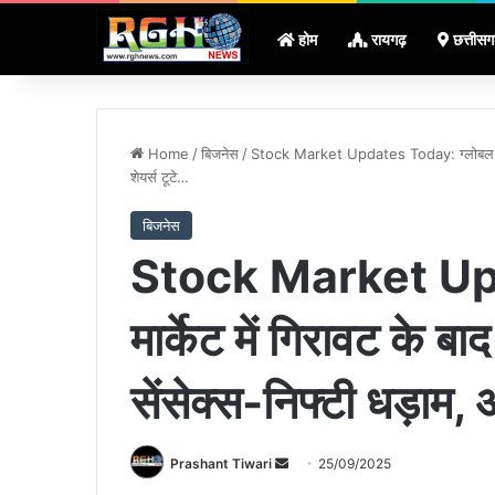
होम
रायगढ़
छत्तीसग
Home
/
बिजनेस
/
Stock Market Updates Today: ग्लोबल मार्के
शेयर्स टूटे…
बिजनेस
Stock Market Upd
मार्केट में गिरावट के ब
सेंसेक्स-निफ्टी धड़ाम,
Send
Prashant Tiwari
25/09/2025
an