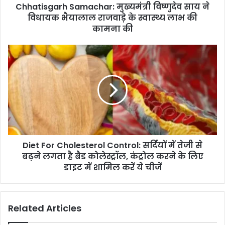
Chhatisgarh Samachar: मुख्यमंत्री विष्णुदेव साय ने
के
स्वास्थ्य
विधायक भैयालाल राजवाड़े के स्वास्थ्य लाभ की
लाभ
कामना की
की
कामना
Diet
की
For
Cholesterol
Control:
सर्दियों
में
तेजी
से
बढ़ने
Diet For Cholesterol Control: सर्दियों में तेजी से
लगता
है
बढ़ने लगता है बैड कोलेस्ट्रॉल, कंट्रोल करने के लिए
बैड
डाइट में शामिल करें ये चीजें
कोलेस्ट्रॉल,
कंट्रोल
करने
Related Articles
के
लिए