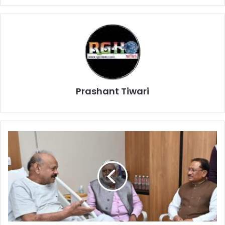
Prashant Tiwari
Chhatisgarh
Samachar:
मुख्यमंत्री
विष्णुदेव
साय
ने
विधायक
भैयालाल
राजवाड़े