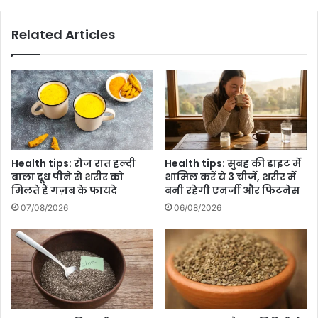
और
उन्हें
Related Articles
उनके
कामों
से
सराहना
मिलेगी,
पढ़े
दैनिक
राशिफल
Health tips: रोज रात हल्दी
Health tips: सुबह की डाइट में
बाला दूध पीने से शरीर को
शामिल करें ये 3 चीजें, शरीर में
मिलते हैं गज़ब के फायदे
बनी रहेगी एनर्जी और फिटनेस
07/08/2026
06/08/2026