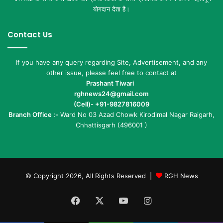
योगदान देता है।
Contact Us
If you have any query regarding Site, Advertisement, and any
other issue, please feel free to contact at
Prashant Tiwari
rghnews24@gmail.com
(Cell)- +91-9827816009
Branch Office :-
Ward No 03 Azad Chowk Kirodimal Nagar Raigarh,
Chhattisgarh (496001 )
© Copyright 2026, All Rights Reserved |
RGH News
Facebook
X
YouTube
Instagram