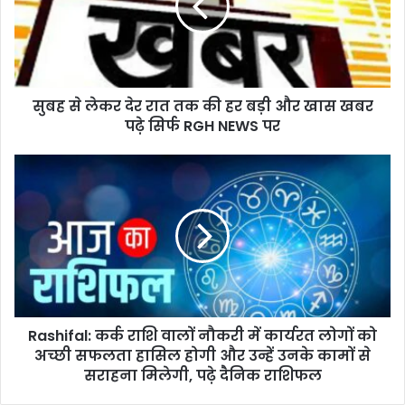
रात
तक
की
हर
बड़ी
सुबह से लेकर देर रात तक की हर बड़ी और खास खबर
और
खास
पढ़े सिर्फ RGH NEWS पर
खबर
पढ़े
Rashifal:
सिर्फ
कर्क
RGH
राशि
NEWS
वालों
पर
नौकरी
में
कार्यरत
लोगों
को
Rashifal: कर्क राशि वालों नौकरी में कार्यरत लोगों को
अच्छी
सफलता
अच्छी सफलता हासिल होगी और उन्हें उनके कामों से
हासिल
सराहना मिलेगी, पढ़े दैनिक राशिफल
होगी