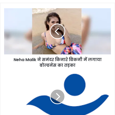
Neha
Malik
ने
समंदर
किनारे
बिकनी
में
लगाया
बोल्डनेस
Neha Malik ने समंदर किनारे बिकनी में लगाया
का
तड़का
बोल्डनेस का तड़का
अब
फोन
करने
वाले
के
नंबर
के
साथ