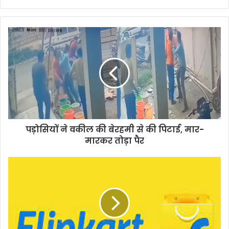
पड़ोसियों
ने
वकील
की
बेरहमी
से
की
पिटाई,
मार-
पड़ोसियों ने वकील की बेरहमी से की पिटाई, मार-
मारकर
तोड़ा
मारकर तोड़ा पैर
पैर
Flipkart
Sale
:
Apple
प्रोडक्टस
पर
मिल