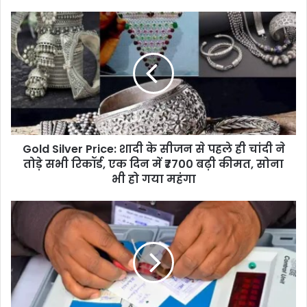
Gold
Silver
Price:
शादी
के
सीजन
से
पहले
ही
Gold Silver Price: शादी के सीजन से पहले ही चांदी ने
चांदी
ने
तोड़े सभी रिकॉर्ड, एक दिन में ₹7700 बढ़ी कीमत, सोना
तोड़े
भी हो गया महंगा
सभी
रिकॉर्ड,
Bihar
एक
Election
दिन
Result:
में
बिहार
₹7700
में
बढ़ी
कब
कीमत,
शुरू
सोना