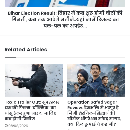
होगी
भी
वोटों
हो
Bihar Election Result: बिहार में कब शुरू होगी वोटों की
की
गया
गिनती,
गिनती, कब तक आएंगे नतीजे..यहां जानें रिजल्ट का
महंगा
कब
पल-पल का अपडेट...
तक
आएंगे
नतीजे..यहां
Related Articles
जानें
रिजल्ट
का
पल-
पल
का
अपडेट...
Toxic Trailer Out: सुपरस्टार
Operation Safed Sagar
यश की फिल्म ‘टॉक्सिक’ का
Review: देशभक्ति से भरपूर है
धांसू ट्रेलर हुआ आउट, जानिए
जिमी शेरगिल-सिद्धार्थ की
कब होगी रिलीज
सीरीज ऑपरेशन सफेद सागर,
क्या दिल छू पाई ये कहानी?
08/08/2026