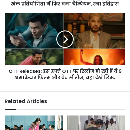
बना
खेल प्रतियोगिता में फिर बना चैम्पियन, रचा इतिहास
चैम्पियन,
रचा
OTT
इतिहास
Releases:
इस
हफ्ते
OTT
पर
रिलीज
हो
रही
OTT Releases: इस हफ्ते OTT पर रिलीज हो रही हैं ये 9
हैं
ये
धमाकेदार फिल्म और वेब सीरीज, यहां देखें लिस्ट
9
धमाकेदार
फिल्म
Related Articles
और
वेब
सीरीज,
यहां
देखें