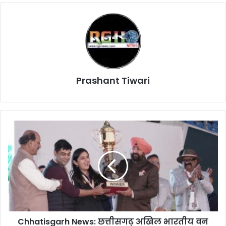
Prashant Tiwari
Chhatisgarh
News:
छत्तीसगढ़
अखिल
भारतीय
वन
खेल
प्रतियोगिता
में
Chhatisgarh News: छत्तीसगढ़ अखिल भारतीय वन
फिर