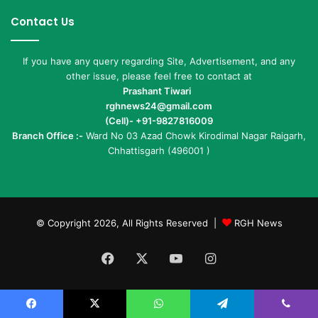
Contact Us
If you have any query regarding Site, Advertisement, and any
other issue, please feel free to contact at
Prashant Tiwari
rghnews24@gmail.com
(Cell)- +91-9827816009
Branch Office :-
Ward No 03 Azad Chowk Kirodimal Nagar Raigarh,
Chhattisgarh (496001 )
© Copyright 2026, All Rights Reserved |
RGH News
Facebook
X
YouTube
Instagram
Facebook
X
WhatsApp
Telegram
Viber