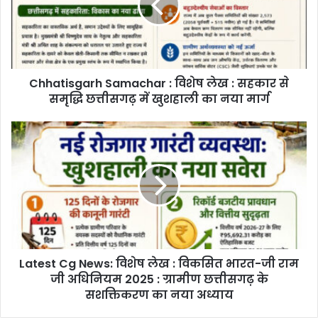
लेख
:
सहकार
से
समृद्धि
Chhatisgarh Samachar : विशेष लेख : सहकार से
छत्तीसगढ़
में
समृद्धि छत्तीसगढ़ में खुशहाली का नया मार्ग
खुशहाली
का
Latest
नया
Cg
मार्ग
News:
विशेष
लेख
:
विकसित
भारत-
जी
Latest Cg News: विशेष लेख : विकसित भारत-जी राम
राम
जी
जी अधिनियम 2025 : ग्रामीण छत्तीसगढ़ के
अधिनियम
सशक्तिकरण का नया अध्याय
2025