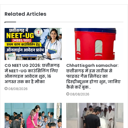
:
ग्रामीण
Related Articles
छत्तीसगढ़
के
सशक्तिकरण
का
नया
अध्याय
CG NEET UG 2026: छत्तीसगढ़
Chhattisgarh samachar:
में NEET-UG काउंसिलिंग लिए
छत्तीसगढ़ में इस तारीख से
ऑनलाइन आवेदन शुरू, 16
फाइवर गैस सिलेंडर का
अगस्त तक का है मौका
डिस्ट्रीब्यूशन होगा शुरू, जानिए
कैसे करें बुक..
08/08/2026
08/08/2026