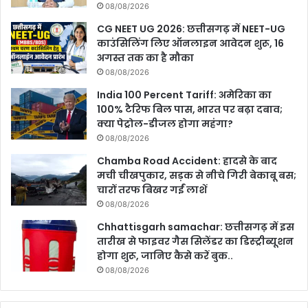
08/08/2026
CG NEET UG 2026: छत्तीसगढ़ में NEET-UG
काउंसिलिंग लिए ऑनलाइन आवेदन शुरू, 16
अगस्त तक का है मौका
08/08/2026
India 100 Percent Tariff: अमेरिका का
100% टैरिफ बिल पास, भारत पर बढ़ा दबाव;
क्या पेट्रोल-डीजल होगा महंगा?
08/08/2026
Chamba Road Accident: हादसे के बाद
मची चीखपुकार, सड़क से नीचे गिरी बेकाबू बस;
चारों तरफ बिखर गईं लाशें
08/08/2026
Chhattisgarh samachar: छत्तीसगढ़ में इस
तारीख से फाइवर गैस सिलेंडर का डिस्ट्रीब्यूशन
होगा शुरू, जानिए कैसे करें बुक..
08/08/2026