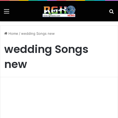
Menu
Se
Home
/
wedding Songs new
wedding Songs
new