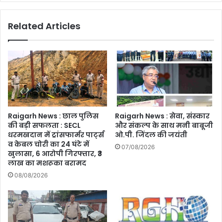
की
हो
Related Articles
चुकी
खरीदी
Raigarh News : छाल पुलिस
Raigarh News : सेवा, संस्कार
की बड़ी सफलता : SECL
और संकल्प के साथ मनी बाबूजी
धरमखदान में ट्रांसफार्मर पार्ट्स
ओ.पी. जिंदल की जयंती
व केबल चोरी का 24 घंटे में
07/08/2026
खुलासा, 6 आरोपी गिरफ्तार, ₹3
लाख का मशरूका बरामद
08/08/2026