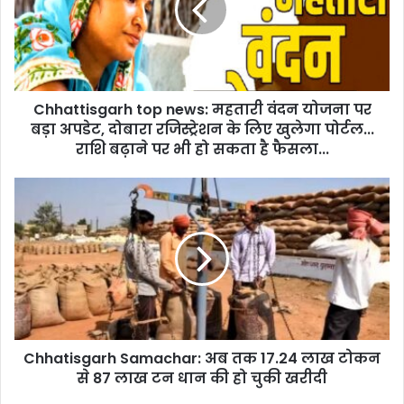
वंदन
योजना
पर
बड़ा
अपडेट,
Chhattisgarh top news: महतारी वंदन योजना पर
दोबारा
रजिस्ट्रेशन
बड़ा अपडेट, दोबारा रजिस्ट्रेशन के लिए खुलेगा पोर्टल...
के
राशि बढ़ाने पर भी हो सकता है फैसला...
लिए
खुलेगा
Chhatisgarh
पोर्टल...
Samachar:
राशि
अब
बढ़ाने
तक
पर
17.24
भी
लाख
हो
टोकन
सकता
से
है
87
फैसला...
Chhatisgarh Samachar: अब तक 17.24 लाख टोकन
लाख
टन
से 87 लाख टन धान की हो चुकी खरीदी
धान