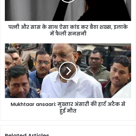
ऐसा
कांड
कर
बैठा
पत्नी और सास के साथ ऐसा कांड कर बैठा शख्स, इलाके
शख्स,
इलाके
में फैली सनसनी
में
फैली
Mukhtaar
सनसनी
ansaari:
मुख्तार
अंसारी
की
हार्ट
अटैक
से
हुई
Mukhtaar ansaari: मुख्तार अंसारी की हार्ट अटैक से
मौत
हुई मौत
Related Articles