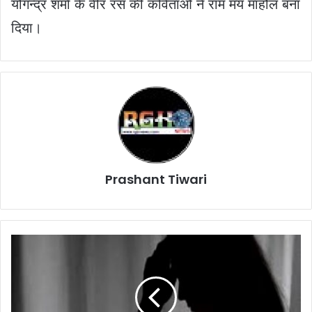
योगन्द्र शर्मा के वीर रस की कविताओं ने राम मय माहौल बना
दिया।
Prashant Tiwari
पत्नी
और
सास
के
साथ