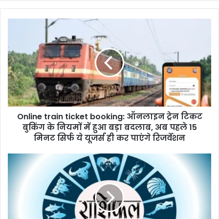
Online
train
ticket
booking:
ऑनलाइन
ट्रेन
टिकट
बुकिंग
के
Online train ticket booking: ऑनलाइन ट्रेन टिकट
नियमों
में
बुकिंग के नियमों में हुआ बड़ा बदलाब, अब पहले 15
हुआ
मिनट सिर्फ ये यूजर्स ही कर पाएंगे रिजर्वेशन
बड़ा
बदलाब,
Rashifal
अब
2025:
पहले
दशहरा
15
पर
मिनट
आज
सिर्फ
इन
ये