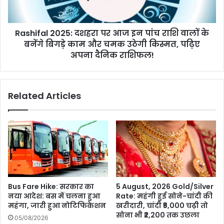
पांच
यूजर्स
राशि
ही
वालों
कर
Rashifal 2025: दशहरा पर आज इन पांच राशि वालों के
के
पाएंगे
बनेंगे
बनेंगे बिगड़े काम और चमक उठेगी किस्मत, पढ़िए
रिजर्वेशन
बिगड़े
अपना दैनिक राशिफल!
काम
और
चमक
Related Articles
उठेगी
किस्मत,
पढ़िए
अपना
दैनिक
राशिफल!
Bus Fare Hike: सरकार का
5 August, 2026 Gold/Silver
नया आदेश: बस में चलना हुआ
Rate: महंगी हुई सोने-चांदी की
महंगा, जारी हुआ नोटिफिकेशन
खरीदारी, चांदी ₹5,000 चढ़ी तो
सोना भी ₹2,200 तक उछला
05/08/2026