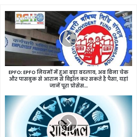
EPFO:
EPFO
नियमों
में
हुआ
बड़ा
बदलाव,
अब
बिना
EPFO: EPFO नियमों में हुआ बड़ा बदलाव, अब बिना चेक
चेक
और
और पासबुक से आराम से विड्रॉल कर सकते है पैसा, यहां
पासबुक
जानें पूरा प्रोसेस...
से
आराम
Rashifal
से
2025:
विड्रॉल
तुला
कर
राशि
सकते
वालों
है
आज
पैसा,
का