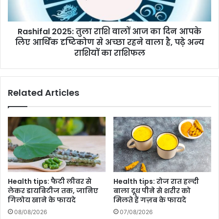
यहां
दिन
जानें
आपके
पूरा
Rashifal 2025: तुला राशि वालों आज का दिन आपके
लिए
प्रोसेस...
आर्थिक
लिए आर्थिक दृष्टिकोण से अच्छा रहने वाला है, पढ़े अन्य
दृष्टिकोण
राशियों का राशिफल
से
अच्छा
रहने
Related Articles
वाला
है,
पढ़े
अन्य
राशियों
का
राशिफल
Health tips: फैटी लीवर से
Health tips: रोज रात हल्दी
लेकर डायबिटीज तक, जानिए
बाला दूध पीने से शरीर को
गिलोय खाने के फायदे
मिलते हैं गज़ब के फायदे
08/08/2026
07/08/2026