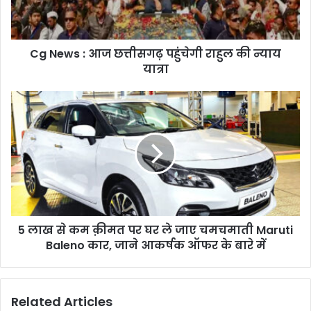
राहुल
की
न्याय
Cg News : आज छत्तीसगढ़ पहुंचेगी राहुल की न्याय
यात्रा
यात्रा
5
लाख
से
कम
क़ीमत
पर
घर
ले
जाए
5 लाख से कम क़ीमत पर घर ले जाए चमचमाती Maruti
चमचमाती
Maruti
Baleno कार, जाने आकर्षक ऑफर के बारे में
Baleno
कार,
जाने
Related Articles
आकर्षक