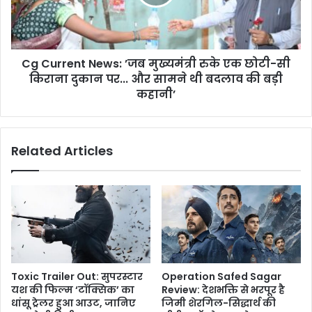
रुके
एक
छोटी-
सी
Cg Current News: ’जब मुख्यमंत्री रुके एक छोटी-सी
किराना
दुकान
किराना दुकान पर... और सामने थी बदलाव की बड़ी
पर...
कहानी’
और
सामने
थी
Related Articles
बदलाव
की
बड़ी
कहानी’
Toxic Trailer Out: सुपरस्टार
Operation Safed Sagar
यश की फिल्म ‘टॉक्सिक’ का
Review: देशभक्ति से भरपूर है
धांसू ट्रेलर हुआ आउट, जानिए
जिमी शेरगिल-सिद्धार्थ की