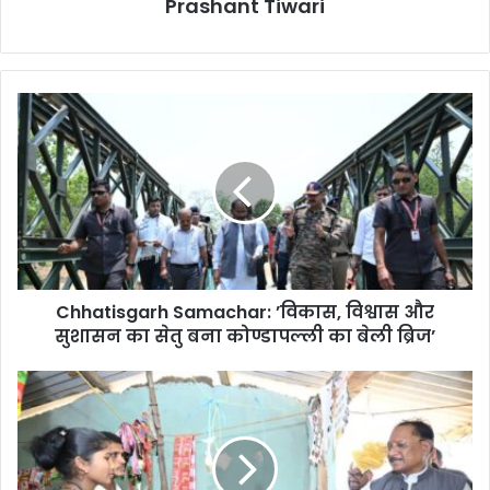
Prashant Tiwari
Chhatisgarh
Samachar:
’विकास,
विश्वास
और
सुशासन
का
सेतु
बना
Chhatisgarh Samachar: ’विकास, विश्वास और
कोण्डापल्ली
का
सुशासन का सेतु बना कोण्डापल्ली का बेली ब्रिज’
बेली
ब्रिज’
Cg
Current
News:
’जब
मुख्यमंत्री