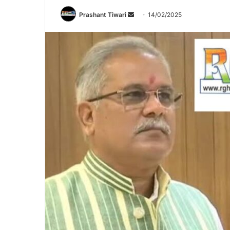
Send
Prashant Tiwari
14/02/2025
an
email