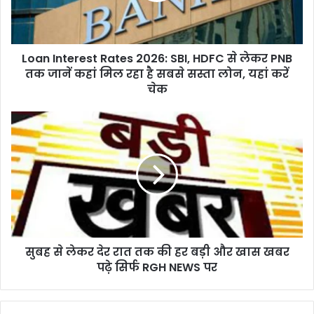
से
लेकर
PNB
Loan Interest Rates 2026: SBI, HDFC से लेकर PNB
तक
जानें
तक जानें कहां मिल रहा है सबसे सस्ता लोन, यहां करें
कहां
चेक
मिल
रहा
सुबह
है
से
सबसे
लेकर
सस्ता
देर
लोन,
रात
यहां
तक
करें
की
चेक
हर
बड़ी
सुबह से लेकर देर रात तक की हर बड़ी और खास खबर
और
खास
पढ़े सिर्फ RGH NEWS पर
खबर
पढ़े
सिर्फ