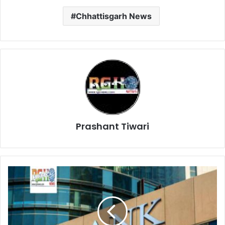
Chhattisgarh News
Prashant Tiwari
Loan
Interest
Rates
2026:
SBI,
HDFC