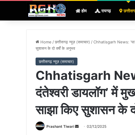
होम
रायगढ़
छत्तीसग
Home
/
छत्तीसगढ़ न्यूज़ (समाचार)
/
Chhatisgarh News: ‘पाञ्चजन्य
सुशासन के दो वर्षों के अनुभव
छत्तीसगढ़ न्यूज़ (समाचार)
Chhatisgarh News: 
दंतेश्वरी डायलॉग’ में मुख्
साझा किए सुशासन के दो 
Send
Prashant Tiwari
02/12/2025
an