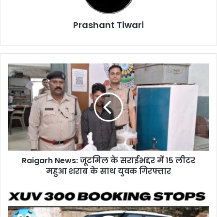
Prashant Tiwari
Raigarh
News:
जूटमिल
के
सराईभद्दर
में
15
लीटर
महुआ
Raigarh News: जूटमिल के सराईभद्दर में 15 लीटर
शराब
के
महुआ शराब के साथ युवक गिरफ्तार
साथ
युवक
Auto
गिरफ्तार
Update
: