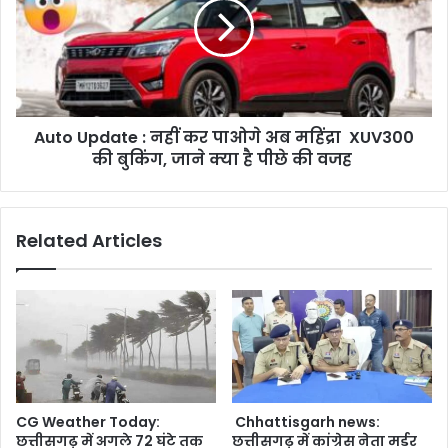
नहीं
कर
पाओगे
अब
महिंद्रा
XUV300
Auto Update : नहीं कर पाओगे अब महिंद्रा XUV300
की
बुकिंग,
की बुकिंग, जाने क्या है पीछे की वजह
जाने
क्या
है
Related Articles
पीछे
की
वजह
CG Weather Today:
Chhattisgarh news:
छत्तीसगढ़ में अगले 72 घंटे तक
छत्तीसगढ़ में कांग्रेस नेता मर्डर