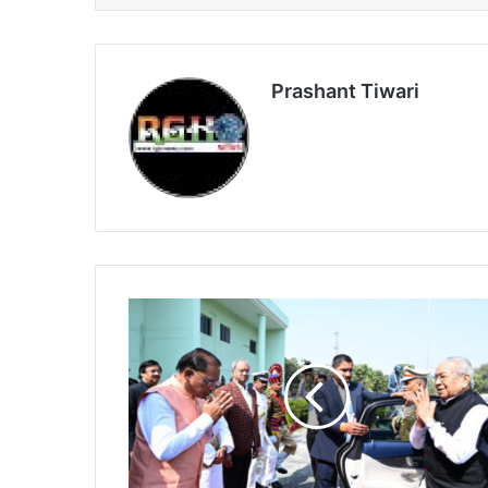
Prashant Tiwari
Cg
News:
राज्यपाल
श्री
विश्वभूषण
हरिचंदन
के
विधानसभा