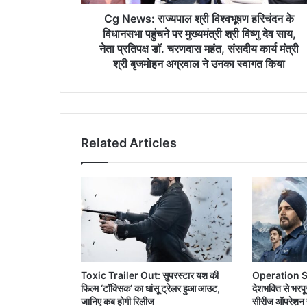
पहुंचने
पर
Cg News: राज्यपाल श्री विश्वभूषण हरिचंदन के
मुख्यमंत्री
विधानसभा पहुंचने पर मुख्यमंत्री श्री विष्णु देव साय,
श्री
नेता प्रतिपक्ष डॉ. चरणदास महंत, संसदीय कार्य मंत्री
विष्णु
श्री बृजमोहन अग्रवाल ने उनका स्वागत किया
देव
साय,
नेता
प्रतिपक्ष
डॉ.
Related Articles
चरणदास
महंत,
संसदीय
कार्य
मंत्री
श्री
बृजमोहन
अग्रवाल
ने
Toxic Trailer Out: सुपरस्टार यश की
Operation S
उनका
फिल्म ‘टॉक्सिक’ का धांसू ट्रेलर हुआ आउट,
देशभक्ति से भरपू
स्वागत
जानिए कब होगी रिलीज
सीरीज ऑपरेशन स
किया