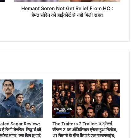
हेमंत
सोरेन
Hemant Soren Not Get Relief From HC :
को
हेमंत सोरेन को हाईकोर्ट से नहीं मिली राहत
हाईकोर्ट
से
नहीं
मिली
राहत
afed Sagar Review:
The Traitors 2 Trailer: ‘द ट्रेटर्स
र है जिमी शेरगिल-सिद्धार्थ की
सीजन 2’ का ऑफिशियल ट्रेलर हुआ रिलीज,
फेद सागर, क्या दिल छू पाई
21 सितारों के बीच छिपा है एक मास्टरमाइंड,