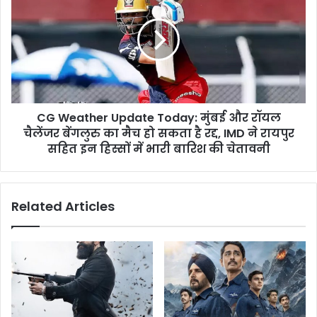
ठिकाने
Update
हाई
Today:
अलर्ट
मुंबई
पर
और
रॉयल
चैलेंजर
बेंगलुरु
CG Weather Update Today: मुंबई और रॉयल
का
मैच
चैलेंजर बेंगलुरु का मैच हो सकता है रद्द, IMD ने रायपुर
हो
सहित इन हिस्सों में भारी बारिश की चेतावनी
सकता
है
रद्द,
Related Articles
IMD
ने
रायपुर
सहित
इन
हिस्सों
में
भारी