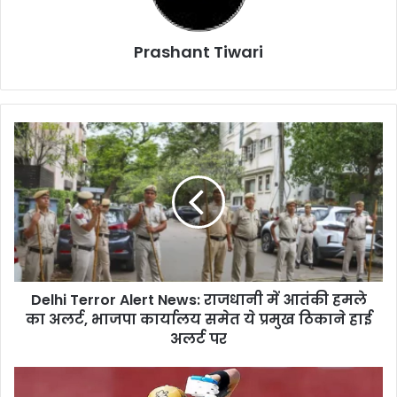
Prashant Tiwari
Delhi
Terror
Alert
News:
राजधानी
में
आतंकी
हमले
का
Delhi Terror Alert News: राजधानी में आतंकी हमले
अलर्ट,
भाजपा
का अलर्ट, भाजपा कार्यालय समेत ये प्रमुख ठिकाने हाई
कार्यालय
अलर्ट पर
समेत
ये
CG
प्रमुख
Weather