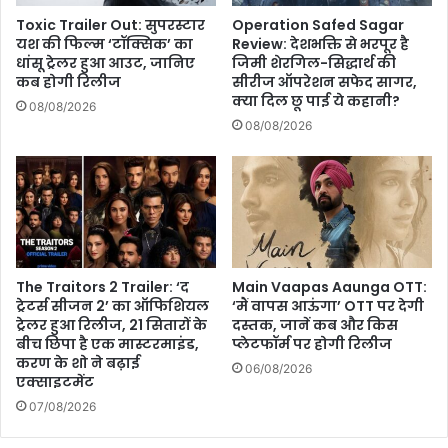
बारिश
Toxic Trailer Out: सुपरस्टार
Operation Safed Sagar
की
यश की फिल्म ‘टॉक्सिक’ का
Review: देशभक्ति से भरपूर है
चेतावनी
धांसू ट्रेलर हुआ आउट, जानिए
जिमी शेरगिल-सिद्धार्थ की
कब होगी रिलीज
सीरीज ऑपरेशन सफेद सागर,
क्या दिल छू पाई ये कहानी?
08/08/2026
08/08/2026
The Traitors 2 Trailer: ‘द
Main Vaapas Aaunga OTT:
ट्रेटर्स सीजन 2’ का ऑफिशियल
‘मैं वापस आऊंगा’ OTT पर देगी
ट्रेलर हुआ रिलीज, 21 सितारों के
दस्तक, जानें कब और किस
बीच छिपा है एक मास्टरमाइंड,
प्लेटफॉर्म पर होगी रिलीज
करण के शो ने बढ़ाई
06/08/2026
एक्साइटमेंट
07/08/2026