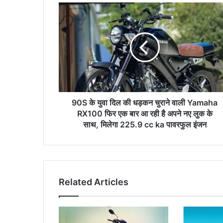
90S
के
युवा
दिल
की
धड़कन
चुराने
वाली
Yamaha
RX100
90S के युवा दिल की धड़कन चुराने वाली Yamaha
फिर
RX100 फिर एक बार आ रही है अपने नए लुक के
एक
साथ, मिलेगा 225.9 cc ka पावरफुल इंजन
बार
आ
रही
है
अपने
Related Articles
नए
लुक
के
साथ,