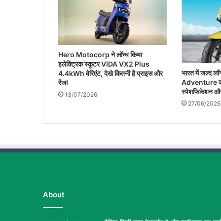
मिलेगा
225.9
cc
ka
पावरफुल
Hero Motocorp ने लॉन्च किया
इंजन
इलेक्ट्रिक स्कूटर VIDA VX2 Plus
भारत में जल्द
4.4kWh वेरिएंट, देखे कितनी है प्राइस और
Adventure का न
रेंज!
स्पेशफिकेशन और
13/07/2026
27/06/2026
About