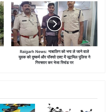
Raigarh
News:
नाबालिग
को
भगा
ले
जाने
वाले
युवक
को
Raigarh News: नाबालिग को भगा ले जाने वाले
दुष्कर्म
युवक को दुष्कर्म और पॉक्सो एक्ट में जूटमिल पुलिस ने
और
गिरफ्तार कर भेजा रिमांड पर
पॉक्सो
एक्ट
में
जूटमिल
पुलिस
ने
गिरफ्तार
कर
भेजा