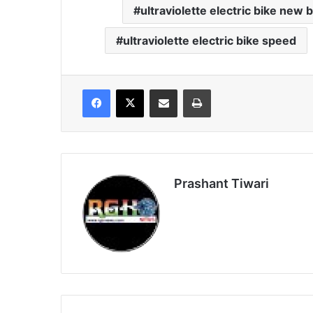
ultraviolette electric bike new 
ultraviolette electric bike speed
Facebook
X
Share via Email
Print
Prashant Tiwari