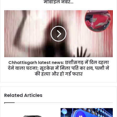
अब
मोबाइल नंबर...
घर
बैठे
Chhattisgarh
बदल
latest
सकेंगे
news:
नाम,
छत्तीसगढ़
पता,
में
मोबाइल
दिल
नंबर...
दहला
देने
वाला
Chhattisgarh latest news: छत्तीसगढ़ में दिल दहला
घटना;
सूटकेस
देने वाला घटना; सूटकेस में मिला पति का शव, पत्नी ने
में
की हत्या और हो गई फरार
मिला
पति
का
Related Articles
शव,
पत्नी
ने
की
हत्या