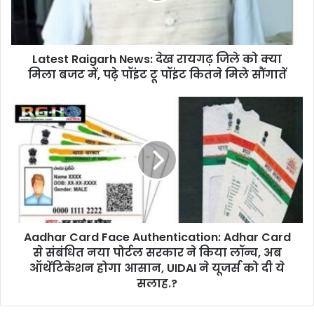
को
क्या
मिला
Latest Raigarh News: देख रायगढ़ जिले को क्या
बजट
में,
मिला बजट में, पढ़े पॉइंट टू पॉइंट कितने मिले सौंगातें
पढ़े
पॉइंट
Aadhar
टू
Card
पॉइंट
Face
कितने
Authentication:
मिले
Adhar
सौंगातें
Card
से
संबंधित
नया
Aadhar Card Face Authentication: Adhar Card
पोर्टल
सरकार
से संबंधित नया पोर्टल सरकार ने किया लॉन्च, अब
ने
ऑथेंटिकेशन होगा आसान, UIDAI ने यूजर्स को दी ये
किया
सलाह.?
लॉन्च,
अब