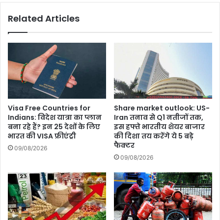
ऑथेंटिकेशन
Related Articles
होगा
आसान,
UIDAI
ने
यूजर्स
को
दी
ये
सलाह.?
Visa Free Countries for
Share market outlook: US-
Indians: विदेश यात्रा का प्लान
Iran तनाव से Q1 नतीजों तक,
बना रहे हैं? इन 25 देशों के लिए
इस हफ्ते भारतीय शेयर बाजार
भारत की VISA फ्रीएंट्री
की दिशा तय करेंगे ये 5 बड़े
फैक्टर
09/08/2026
09/08/2026