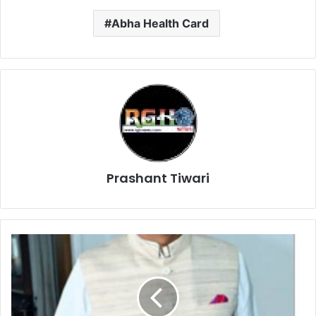
Abha Health Card
Prashant Tiwari
Latest
Raigarh
News:
देख
रायगढ़
जिले