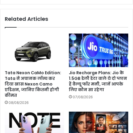
तो
इन
Related Articles
Mosquito
Trap
Machines
से
करे
मच्छरों
की
छुट्टी
Jio Recharge Plans: Jio के
Tata Nexon CaMo Edition:
1.5GB डेली डेटा वाले ये दो प्लान
Tata ने अचानक लॉन्च कर
हैं वैल्यू फॉर मनी, जानें आपके
दिया खास Nexon Camo
लिए कौन सा रहेगा
एडिशन, जानिए कितनी होगी
कीमत
07/08/2026
08/08/2026