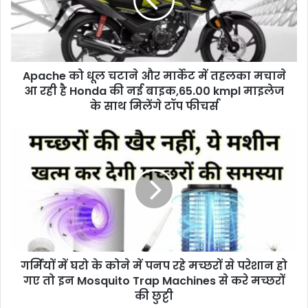
और
मार्केट
में
तहलका
मचाने
Apache को धूल चटाने और मार्केट में तहलका मचाने
आ
रही
आ रही है Honda की नई बाइक,65.00 kmpl माइलेज
है
के साथ मिलेंगे टॉप फीचर्स
Honda
की
गर्मियों
नई
में
बाइक,65.00
घरो
kmpl
के
माइलेज
कोने
के
में
साथ
पनप
मिलेंगे
रहे
टॉप
मच्छरों
फीचर्स
गर्मियों में घरो के कोने में पनप रहे मच्छरों से परेशान हो
से
परेशान
गए तो इन Mosquito Trap Machines से करे मच्छरों
हो
की छुट्टी
गए