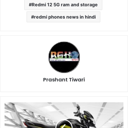
Redmi 12 5G ram and storage
redmi phones news in hindi
Prashant Tiwari
Apache
को
धूल
चटाने