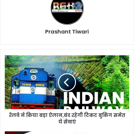
Prashant Tiwari
रेलवे
ने
किया
बड़ा
ऐलान,बंद
रहेगी
टिकट
बुकिंग
समेत
रेलवे ने किया बड़ा ऐलान,बंद रहेगी टिकट बुकिंग समेत
ये
सेवाएं
ये सेवाएं
RGHNEWS: