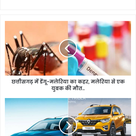
छत्तीसगढ़
में
डेंगू-
मलेरिया
का
कहर,
मलेरिया
से
एक
छत्तीसगढ़ में डेंगू-मलेरिया का कहर, मलेरिया से एक
युबक
की
युबक की मौत..
मौत..
Renault
की
इन
कारों
पर
मिल