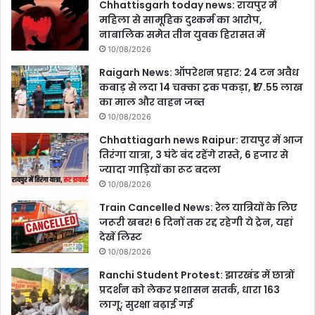
Chhattisgarh today news: रायपुर में
महिला से सामूहिक दुश्कर्म का आरोप,
नाबालिक समेत तीन युवक हिरासत में
10/08/2026
Raigarh News: ऑपरेशन प्रहार: 24 टन अवैध
कबाड़ से लदा 14 चक्का ट्रक पकड़ा, ₹17.55 लाख
का माल और वाहन जब्त
10/08/2026
Chhattiagarh news Raipur: रायपुर में आज
तिरंगा यात्रा, 3 घंटे बंद रहेंगे रास्ते, 6 हजार से
ज्यादा गाड़ियों का रूट बदला
10/08/2026
Train Cancelled News: रेल यात्रियों के लिए
जरूरी खबर! 6 दिनों तक रद्द रहेगी ये ट्रेन, यहां
देखें लिस्ट
10/08/2026
Ranchi Student Protest: झारखंड में छात्रों
प्रदर्शन को लेकर प्रशासन सतर्क, धारा 163
लागू; सुरक्षा बढ़ाई गई