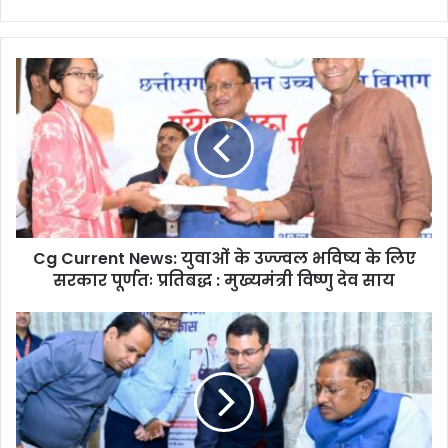
Cg
Current
News:
युवाओं
के
उज्ज्वल
भविष्य
के
लिए
Cg Current News: युवाओं के उज्ज्वल भविष्य के लिए
सरकार
पूर्णतः
सरकार पूर्णतः प्रतिबद्ध : मुख्यमंत्री विष्णु देव साय
प्रतिबद्ध
:
Chhatisgarh
मुख्यमंत्री
News:
विष्णु
देश
देव
और
साय
राज्य
के
भविष्य