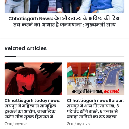
की
दिशा
Chhatisgarh News: देश और राज्य के भविष्य की दिशा
तय
करने
तय करने का आधार है जनगणना : मुख्यमंत्री साय
का
आधार
है
Related Articles
जनगणना
:
मुख्यमंत्री
साय
Chhattisgarh today news:
Chhattiagarh news Raipur:
रायपुर में महिला से सामूहिक
रायपुर में आज तिरंगा यात्रा, 3
दुश्कर्म का आरोप, नाबालिक
घंटे बंद रहेंगे रास्ते, 6 हजार से
समेत तीन युवक हिरासत में
ज्यादा गाड़ियों का रूट बदला
10/08/2026
10/08/2026