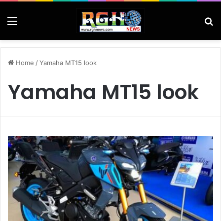
Menu
Se
Home
/
Yamaha MT15 look
Yamaha MT15 look