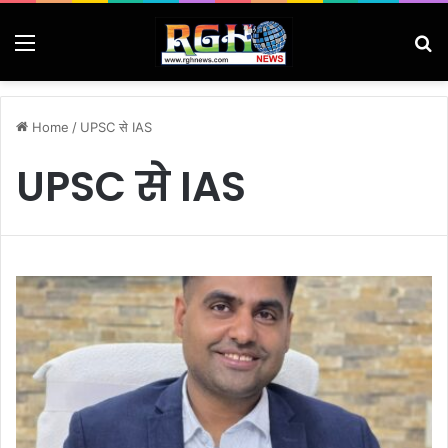
Menu
Se
Home
/
UPSC से IAS
UPSC से IAS