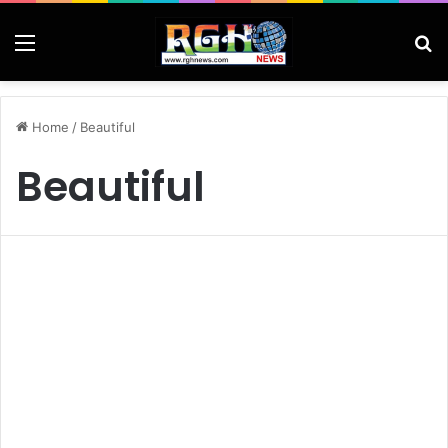
Menu
Se
Home
/
Beautiful
Beautiful