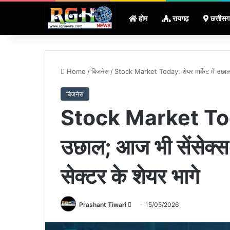
होम
रायगढ़
छत्तीसग
Home
/
बिजनेस
/
Stock Market Today: शेयर मार्केट में उछाल; आ
बिजनेस
Stock Market Today:
उछाल; आज भी सेंसेक्स-न
सेक्टर के शेयर भागे
Send
Prashant Tiwari
15/05/2026
an
email