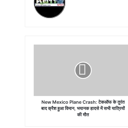
New
Mexico
Plane
Crash:
टेकऑफ
के
तुरंत
बाद
क्रैश
हुआ
New Mexico Plane Crash: टेकऑफ के तुरंत
विमान,
बाद क्रैश हुआ विमान, भयानक हादसे में सभी यात्रियों
भयानक
की मौत
हादसे
में