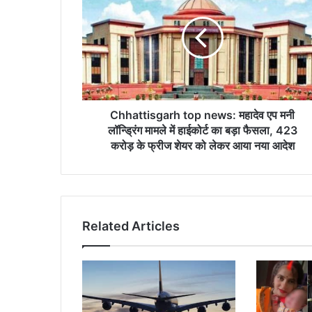
news:
महादेव
एप
मनी
लॉन्ड्रिंग
मामले
में
हाईकोर्ट
Chhattisgarh top news: महादेव एप मनी
का
लॉन्ड्रिंग मामले में हाईकोर्ट का बड़ा फैसला, 423
बड़ा
करोड़ के फ्रीज शेयर को लेकर आया नया आदेश
फैसला,
423
करोड़
के
फ्रीज
Related Articles
शेयर
को
लेकर
आया
नया
आदेश