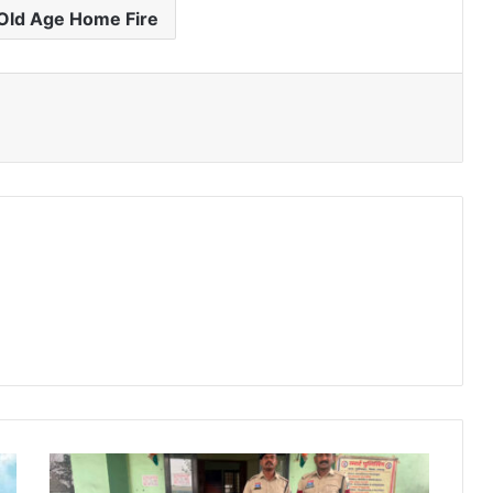
 Old Age Home Fire
Raigarh
News