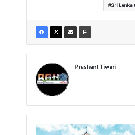
Sri Lanka
Facebook
X
Share via Email
Print
Prashant Tiwari
Chhattisgarh
top