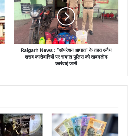
:
“ऑपरेशन
आघात”
के
तहत
अवैध
शराब
कारोबारियों
Raigarh News : “ऑपरेशन आघात” के तहत अवैध
पर
शराब कारोबारियों पर रायगढ़ पुलिस की ताबड़तोड़
रायगढ़
कार्रवाई जारी
पुलिस
की
ताबड़तोड़
कार्रवाई
जारी