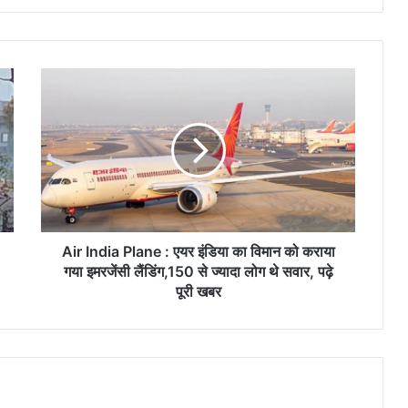
Air
India
Plane
:
एयर
इंडिया
का
विमान
को
कराया
Air India Plane : एयर इंडिया का विमान को कराया
गया
गया इमरजेंसी लैंडिंग,150 से ज्यादा लोग थे सवार, पढ़े
इमरजेंसी
पूरी खबर
लैंडिंग,150
से
ज्यादा
लोग
थे
सवार,