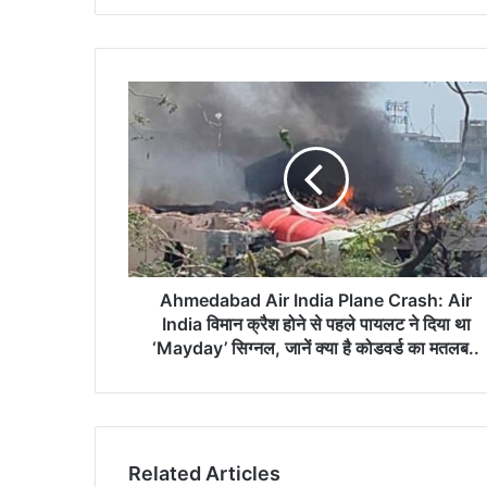
Ahmedabad
Air
India
Plane
Crash:
Air
India
विमान
क्रैश
होने
Ahmedabad Air India Plane Crash: Air
से
India विमान क्रैश होने से पहले पायलट ने दिया था
पहले
‘Mayday’ सिग्नल, जानें क्या है कोडवर्ड का मतलब..
पायलट
ने
दिया
था
‘Mayday’
Related Articles
सिग्नल,