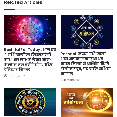
Related Articles
जानिए
रिएक्टर
स्केल
पर
कितनी
रही
तीव्रता
Rashifal For Today : आज इन
Rashifal: कन्या राशि वालों
4 राशि वालों का किस्मत देगी
आज आपका रुका हुआ धन
साथ, धन लाभ से लेकर मान-
वापस मिलने से आर्थिक स्थिति
सम्मान तक बनेंगे योग, पढ़िए
होगी मजबूत, पढ़े बाकि राशियों
दैनिक राशिफल!
का हाल!
08/08/2026
07/08/2026