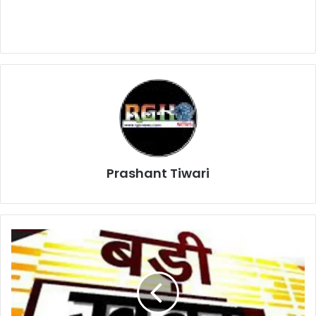
Prashant Tiwari
सुबह
से
लेकर
देर
रात
तक