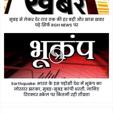
की
हर
बड़ी
सुबह से लेकर देर रात तक की हर बड़ी और खास खबर
और
खास
पढ़े सिर्फ RGH NEWS पर
खबर
पढ़े
Earthquake:
सिर्फ
भारत
RGH
के
NEWS
इस
पर
पड़ोसी
देश
में
भूकंप
का
Earthquake: भारत के इस पड़ोसी देश में भूकंप का
जोरदार
झटका,
जोरदार झटका, सुबह-सुबह कांपी धरती, जानिए
सुबह-
रिएक्टर स्केल पर कितनी रही तीव्रता
सुबह
कांपी
धरती,