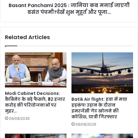
Basant Panchami 2025 : जानिया कब मनाई जाएगी
पंचमी?
देखें
बसंत पंचमी?देखें शुभ मुहूर्त और पूजा...
शुभ
मुहूर्त
और
Related Articles
पूजा...
Modi Cabinet Decisions:
कैबिनेट के बड़े फैसले, ₹32 हजार
Batik Air flight: हवा में मचा
करोड़ की परियोजनाओं पर
हड़कंप! उड़ान के दौरान
मुहर…
इमरजेंसी गेट खोलने की
कोशिश, यात्री गिरफ्तार
06/08/2026
06/08/2026