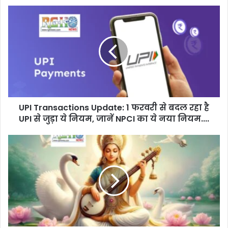
UPI
Transactions
Update:
1
फरवरी
से
बदल
रहा
है
UPI Transactions Update: 1 फरवरी से बदल रहा है
UPI
से
UPI से जुड़ा ये नियम, जानें NPCI का ये नया नियम....
जुड़ा
ये
Basant
नियम,
Panchami
जानें
2025
NPCI
:
का
जानिया
ये
कब
नया
मनाई
नियम....
जाएगी
बसंत