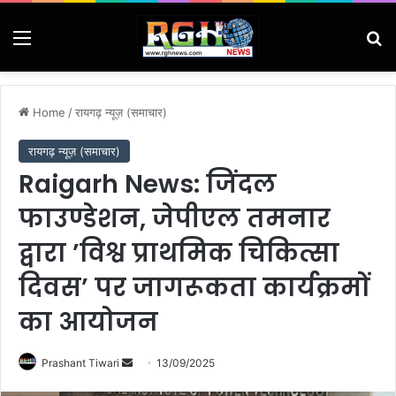
Menu
Se
Home
/
रायगढ़ न्यूज़ (समाचार)
रायगढ़ न्यूज़ (समाचार)
Raigarh News: जिंदल
फाउण्डेशन, जेपीएल तमनार
द्वारा ’विश्व प्राथमिक चिकित्सा
दिवस’ पर जागरूकता कार्यक्रमों
का आयोजन
Send
Prashant Tiwari
13/09/2025
an