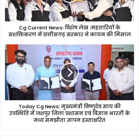
:महतारियों
के
सशक्तिकरण
में
Cg Current News: विशेष लेख :महतारियों के
छत्तीसगढ़
सरकार
सशक्तिकरण में छत्तीसगढ़ सरकार ने कायम की मिसाल
ने
कायम
Today
की
Cg
मिसाल
News:
मुख्यमंत्री
विष्णुदेव
साय
की
उपस्थिति
में
Today Cg News: मुख्यमंत्री विष्णुदेव साय की
जशपुर
जिला
उपस्थिति में जशपुर जिला प्रशासन एवं विज्ञान भारती के
प्रशासन
मध्य समझौता ज्ञापन हस्ताक्षरित
एवं
विज्ञान
भारती