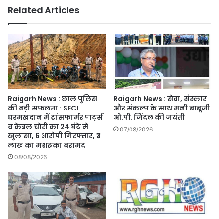
Related Articles
के
मध्य
समझौता
ज्ञापन
हस्ताक्षरित
Raigarh News : छाल पुलिस
Raigarh News : सेवा, संस्कार
की बड़ी सफलता : SECL
और संकल्प के साथ मनी बाबूजी
धरमखदान में ट्रांसफार्मर पार्ट्स
ओ.पी. जिंदल की जयंती
व केबल चोरी का 24 घंटे में
07/08/2026
खुलासा, 6 आरोपी गिरफ्तार, ₹3
लाख का मशरूका बरामद
08/08/2026