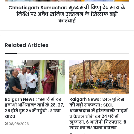
पर
Chhatisgarh Samachar: मुख्यमंत्री विष्णु देव साय के
अवैध
खनिज
निर्देश पर अवैध खनिज उत्खनन के खिलाफ बड़ी
उत्खनन
कार्रवाई
के
खिलाफ
बड़ी
Related Articles
कार्रवाई
Raigarh News : “स्मार्ट मीटर
Raigarh News : छाल पुलिस
हटाओ अभियान” वार्ड क्रं 28, 27,
की बड़ी सफलता : SECL
26 होते हुए 25 में पहुंची : शाखा
धरमखदान में ट्रांसफार्मर पार्ट्स
यादव
व केबल चोरी का 24 घंटे में
खुलासा, 6 आरोपी गिरफ्तार, ₹3
08/08/2026
लाख का मशरूका बरामद