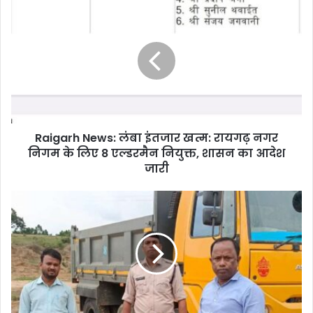
Raigarh
News:
लंबा
इंतजार
खत्म:
रायगढ़
नगर
निगम
के
Raigarh News: लंबा इंतजार खत्म: रायगढ़ नगर
लिए
8
निगम के लिए 8 एल्डरमैन नियुक्त, शासन का आदेश
एल्डरमैन
जारी
नियुक्त,
शासन
Chhatisgarh
का
Samachar:
आदेश
मुख्यमंत्री
जारी
विष्णु
देव
साय
के
निर्देश