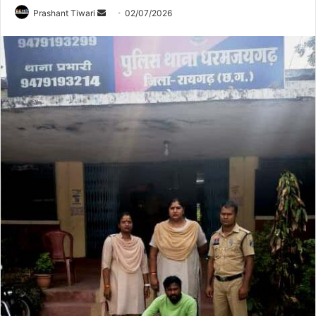
Send
Prashant Tiwari
02/07/2026
an
email