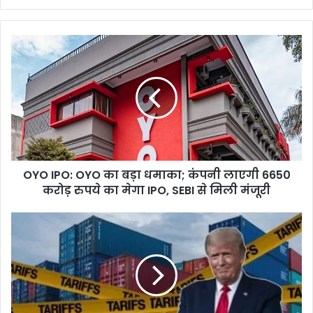
OYO
IPO:
OYO
का
बड़ा
धमाका;
कंपनी
लाएगी
6650
OYO IPO: OYO का बड़ा धमाका; कंपनी लाएगी 6650
करोड़
रुपये
करोड़ रुपये का मेगा IPO, SEBI से मिली मंजूरी
का
मेगा
Donald
IPO,
Trump
SEBI
Tariff
से
Plan:
मिली
ट्रंप
मंजूरी
फिर
फोड़ेंगे