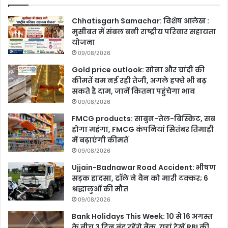
Chhatisgarh Samachar: विशेष आलेख :
मुसीबत में संबल बनी राष्ट्रीय परिवार सहायता
योजना
09/08/2026
Gold price outlook: सोना और चांदी की
कीमतें थम नई रही तेजी, अगले हफ्ते भी बढ़
सकते है दाम, जानें कितना पहुंचेगा भाव
09/08/2026
FMCG products: साबुन-तेल-बिस्किट, सब
होगा महंगा, FMCG कंपनियां सितंबर तिमाही
में बढ़ाएंगी कीमतें
09/08/2026
Ujjain-Badnawar Road Accident: भीषण
सड़क हादसा, ट्रॉले ने वैन को मारी टक्कर; 6
श्रद्धालुओं की मौत
09/08/2026
Bank Holidays This Week: 10 से 16 अगस्त
के बीच 3 दिन बंद रहेंगे बैंक, यहां देखें RBI की