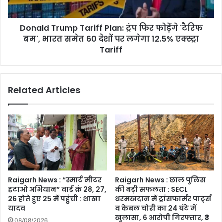
'टैरिफ
बम',
Donald Trump Tariff Plan: ट्रंप फिर फोड़ेंगे 'टैरिफ
भारत
समेत
बम', भारत समेत 60 देशों पर लगेगा 12.5% एक्स्ट्रा
60
Tariff
देशों
पर
लगेगा
Related Articles
12.5%
एक्स्ट्रा
Tariff
Raigarh News : “स्मार्ट मीटर
Raigarh News : छाल पुलिस
हटाओ अभियान” वार्ड क्रं 28, 27,
की बड़ी सफलता : SECL
26 होते हुए 25 में पहुंची : शाखा
धरमखदान में ट्रांसफार्मर पार्ट्स
यादव
व केबल चोरी का 24 घंटे में
खुलासा, 6 आरोपी गिरफ्तार, ₹3
08/08/2026