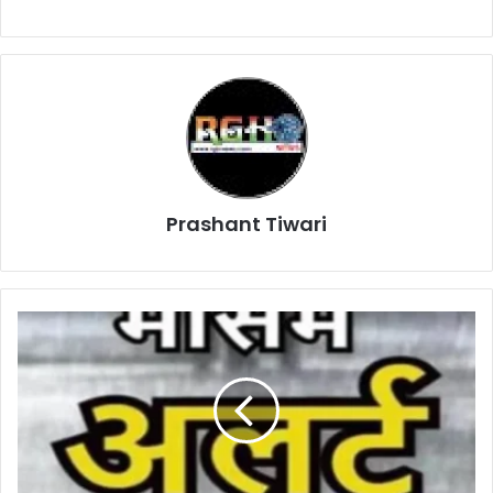
Prashant Tiwari
Chhattisgarh
news:
छत्तीसगढ़
में
कल
से
अंधड़-
बारिश