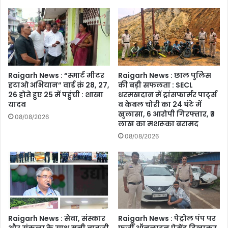
13
तस्कर
गिरफ्तार
Raigarh News : “स्मार्ट मीटर
Raigarh News : छाल पुलिस
हटाओ अभियान” वार्ड क्रं 28, 27,
की बड़ी सफलता : SECL
26 होते हुए 25 में पहुंची : शाखा
धरमखदान में ट्रांसफार्मर पार्ट्स
यादव
व केबल चोरी का 24 घंटे में
खुलासा, 6 आरोपी गिरफ्तार, ₹3
08/08/2026
लाख का मशरूका बरामद
08/08/2026
Raigarh News : सेवा, संस्कार
Raigarh News : पेट्रोल पंप पर