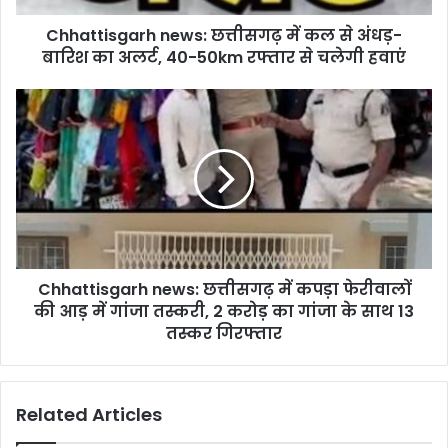
का
Chhattisgarh news: छत्तीसगढ़ में कल से अंधड़-
अलर्ट,
40-
बारिश का अलर्ट, 40-50km रफ्तार से चलेगी हवाएं
50km
रफ्तार
Chhattisgarh
से
news:
चलेगी
छत्तीसगढ़
हवाएं
में
कपड़ा
फेरीवालों
की
आड़
में
Chhattisgarh news: छत्तीसगढ़ में कपड़ा फेरीवालों
गांजा
तस्करी,
की आड़ में गांजा तस्करी, 2 करोड़ का गांजा के साथ 13
2
तस्कर गिरफ्तार
करोड़
का
गांजा
Related Articles
के
साथ