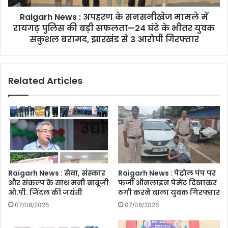
रायगढ़
Raigarh News : अपहरण के सनसनीखेज मामले में
पुलिस
की
रायगढ़ पुलिस की बड़ी सफलता—24 घंटे के भीतर युवक
बड़ी
सकुशल बरामद, झारखंड से 3 आरोपी गिरफ्तार
सफलता
—
24
Related Articles
घंटे
के
भीतर
युवक
सकुशल
बरामद,
झारखंड
से
3
Raigarh News : सेवा, संस्कार
Raigarh News : पेट्रोल पंप पर
आरोपी
और संकल्प के साथ मनी बाबूजी
फर्जी ऑनलाइन पेमेंट दिखाकर
गिरफ्तार
ओ.पी. जिंदल की जयंती
ठगी करने वाला युवक गिरफ्तार
07/08/2026
07/08/2026