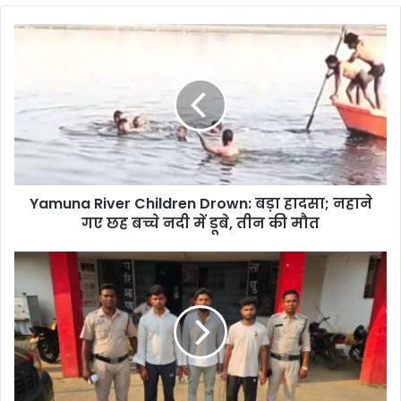
Yamuna
River
Children
Drown:
बड़ा
हादसा;
नहाने
गए
छह
Yamuna River Children Drown: बड़ा हादसा; नहाने
बच्चे
नदी
गए छह बच्चे नदी में डूबे, तीन की मौत
में
डूबे,
Raigarh
तीन
News
की
:
मौत
अपहरण
के
सनसनीखेज
मामले
में