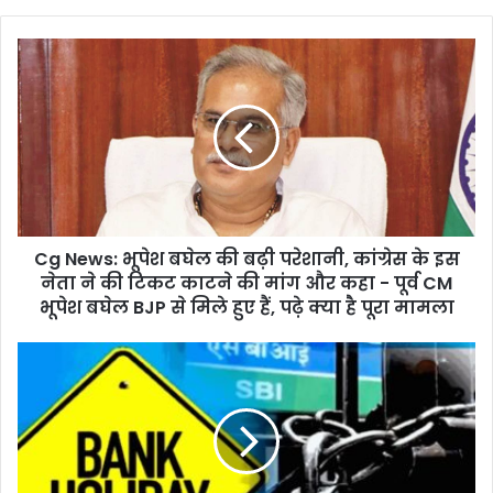
Cg
News:
भूपेश
बघेल
की
बढ़ी
परेशानी,
कांग्रेस
के
Cg News: भूपेश बघेल की बढ़ी परेशानी, कांग्रेस के इस
इस
नेता
नेता ने की टिकट काटने की मांग और कहा - पूर्व CM
ने
भूपेश बघेल BJP से मिले हुए हैं, पढ़े क्या है पूरा मामला
की
टिकट
Bank
काटने
Holidays:
की
दो
मांग
दिन
और
बाद
कहा
लगातार
-
6