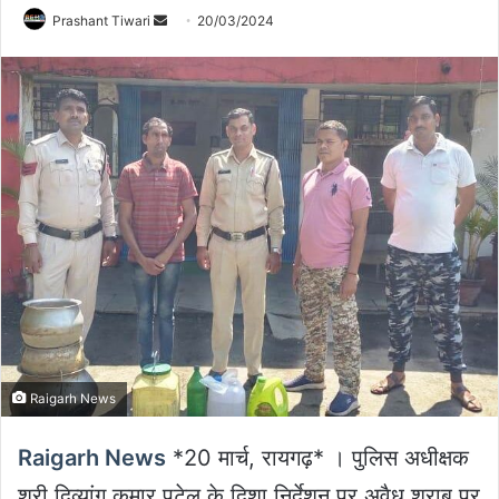
Send
Prashant Tiwari
20/03/2024
an
email
Raigarh News
Raigarh News
*20 मार्च, रायगढ़* । पुलिस अधीक्षक
श्री दिव्यांग कुमार पटेल के दिशा निर्देशन पर अवैध शराब पर