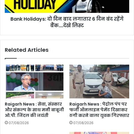
पूर्व
दिन
CM
बंद
भूपेश
Bank Holidays: दो दिन बाद लगातार 6 दिन बंद रहेंगे
रहेंगे
बघेल
बैंक….देखे
बैंक….देखे लिस्ट
BJP
लिस्ट
से
मिले
Related Articles
हुए
हैं,
पढ़े
क्या
है
पूरा
मामला
Raigarh News : सेवा, संस्कार
Raigarh News : पेट्रोल पंप पर
और संकल्प के साथ मनी बाबूजी
फर्जी ऑनलाइन पेमेंट दिखाकर
ओ.पी. जिंदल की जयंती
ठगी करने वाला युवक गिरफ्तार
07/08/2026
07/08/2026