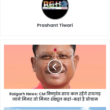
Prashant Tiwari
Raigarh
News:
CM
विष्णुदेव
साय
कल
रहेंगे
रायगढ़
जाने
Raigarh News: CM विष्णुदेव साय कल रहेंगे रायगढ़
मिनट
तो
जाने मिनट तो मिनट शेड्यूल कहां-कहां है प्रोग्राम
मिनट
शेड्यूल
Current