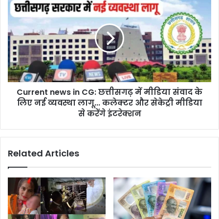
कहां-
news
कहां
in
है
CG:
प्रोग्राम
छत्तीसगढ़
में
मीडिया
संवाद
के
Current news in CG: छत्तीसगढ़ में मीडिया संवाद के
लिए
नई
लिए नई व्यवस्था लागू... कलेक्टर और सेकेट्री मीडिया
व्यवस्था
से करेंगे इंटरेक्शन
लागू...
कलेक्टर
और
Related Articles
सेकेट्री
मीडिया
से
करेंगे
इंटरेक्शन