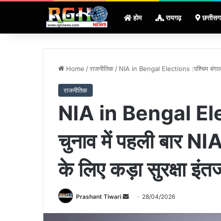
होम
रायगढ़
छत्तीसग
Home
/
राजनीतिक
/
NIA in Bengal Elections :पश्चिम बंगाल चु
राजनीतिक
NIA in Bengal Elec
चुनाव में पहली बार NI
के लिए कड़ा सुरक्षा इंत
Send
Prashant Tiwari
28/04/2026
an
email