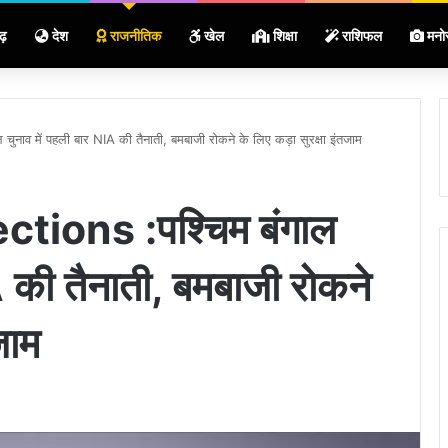
ढ़
देश
राजनीतिक
खेल
शिक्षा
राशिफल
मनो
नाव में पहली बार NIA की तैनाती, बमबाजी रोकने के लिए कड़ा सुरक्षा इंतजाम
tions :पश्चिम बंगाल
A की तैनाती, बमबाजी रोकने
जाम