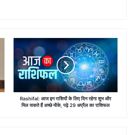
Rashifal:
आज
इन
राशियों
के
लिए
दिन
रहेगा
शुभ
और
Rashifal: आज इन राशियों के लिए दिन रहेगा शुभ और
मिल
मिल सकते हैं अच्छे मौके, पढ़े 29 अप्रैल का राशिफल
सकते
हैं
अच्छे
मौके,